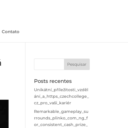
Contato
á
Posts recentes
Unikátní_příležitosti_vzděl
ání_a_https_czechcollege_
cz_pro_vaši_kariér
Remarkable_gameplay_su
rrounds_plinko_com_ng_f
or_consistent_cash_prize_