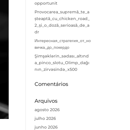
opportunit
Provocarea_supremă_te_a
șteaptă_cu_chicken_road_
2_și_o_doză_serioasă_de_a
dr
Интересная_стратегия_от_но
вичка_до_покердо
Şimşəklərin_sədası_altınd
a_pinco_slotu_Olimp_dağı
nın_zirvəsində_x500
Comentários
Arquivos
agosto 2026
julho 2026
junho 2026