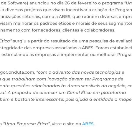
s de Software) anunciou no dia 26 de fevereiro o programa
“U
ro a diversos projetos que visam incentivar a criação de Progr
ganizações setoriais, como a ABES, que reúnem diversas empre
e visam melhorar os padrões éticos e morais de seus segmentos
ionamento com fornecedores, clientes e colaboradores.
tica”
surgiu a partir do resultado de uma pesquisa de avaliaç
ntegridade das empresas associadas a ABES. Foram estabelec
co, estimulando as empresas a implementar ou melhorar Progr
ódigoConduta.com,
“com o advento das novas tecnologias e
s que trabalham com inovação devem ter Programas de
mente questões relacionadas às áreas sensíveis do negócio, 
ual. A proposta de oferecer um Canal Ético em plataforma
bém é bastante interessante, pois ajuda a entidade a mape
ma
“Uma Empresa Ética”
, viste o site da
ABES
.