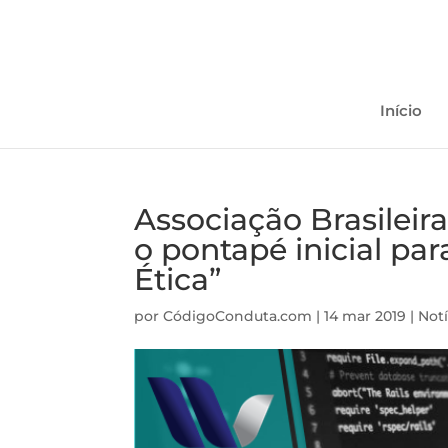
Início
Associação Brasileir
o pontapé inicial p
Ética”
por
CódigoConduta.com
|
14 mar 2019
|
Notí