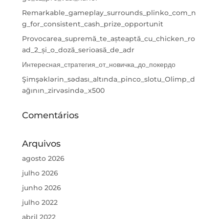
Remarkable_gameplay_surrounds_plinko_com_n
g_for_consistent_cash_prize_opportunit
Provocarea_supremă_te_așteaptă_cu_chicken_ro
ad_2_și_o_doză_serioasă_de_adr
Интересная_стратегия_от_новичка_до_покердо
Şimşəklərin_sədası_altında_pinco_slotu_Olimp_d
ağının_zirvəsində_x500
Comentários
Arquivos
agosto 2026
julho 2026
junho 2026
julho 2022
abril 2022