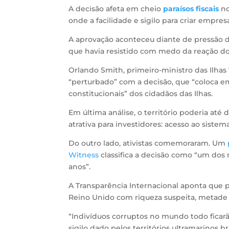
A decisão afeta em cheio
paraísos fiscais
no
onde a facilidade e sigilo para criar empresa
A aprovação aconteceu diante de pressão d
que havia resistido com medo da reação dos
Orlando Smith, primeiro-ministro das Ilhas 
“perturbado” com a decisão, que “coloca em
constitucionais” dos cidadãos das Ilhas.
Em última análise, o território poderia at
atrativa para investidores: acesso ao sistema
Do outro lado, ativistas comemoraram. Um
Witness
classifica a decisão como “um dos
anos”.
A Transparência Internacional aponta que p
Reino Unido com riqueza suspeita, metade 
“Indivíduos corruptos no mundo todo fica
sigilo dado pelos territórios ultramarinos b