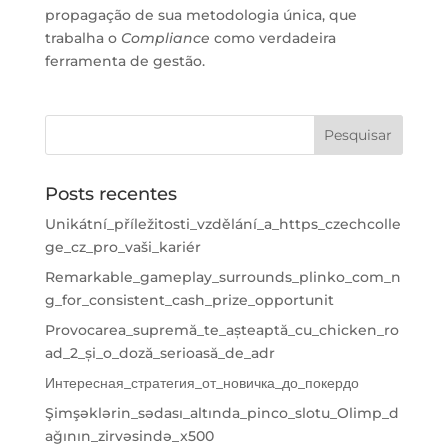
propagação de sua metodologia única, que
trabalha o
Compliance
como verdadeira
ferramenta de gestão.
Posts recentes
Unikátní_příležitosti_vzdělání_a_https_czechcolle
ge_cz_pro_vaši_kariér
Remarkable_gameplay_surrounds_plinko_com_n
g_for_consistent_cash_prize_opportunit
Provocarea_supremă_te_așteaptă_cu_chicken_ro
ad_2_și_o_doză_serioasă_de_adr
Интересная_стратегия_от_новичка_до_покердо
Şimşəklərin_sədası_altında_pinco_slotu_Olimp_d
ağının_zirvəsində_x500