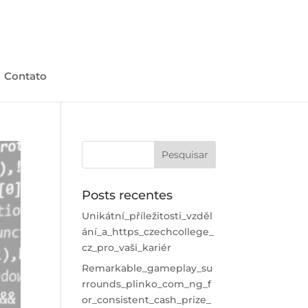
Contato
Posts recentes
Unikátní_příležitosti_vzděl
ání_a_https_czechcollege_
cz_pro_vaši_kariér
Remarkable_gameplay_su
rrounds_plinko_com_ng_f
or_consistent_cash_prize_