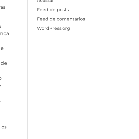
Acessar
vas
Feed de posts
Feed de comentários
s
WordPress.org
ança
te
 de
o
e
s
 os