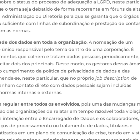
 sobre o status do processo de adequação a LGPD, neste particu
ue o tema seja debatido de forma recorrente em fóruns da alt
 Administração ou Diretoria para que se garanta que o órgãos
uficiente com linhas de subordinação e prestação de conta
om as normas.
idade dos dados em toda a organização
. A nomeação de um
 único responsável pelo tema dentro de uma corporação. É
entos que colhem e tratam dados pessoais periodicamente, 
tar dois dos principais. Deste modo, os gestores dessas área
cumprimento da política de privacidade de dados e das
enda-se, neste particular, que no próprio
job description
de
 tenham contato direto com dados pessoais sejam incluídas
normas internas e externas.
regular entre todos os envolvidos
, pois uma das mudanças 
ão das organizações de relatar em tempo razoável toda violaç
 interação entre o Encarregado de Dados e os colaboradores,
ços de processamento ou tratamento de dados, titulares e
atizados em um plano de comunicação de crise, tendo em vist
 tais situações e, principalmente, os riscos reputacionais de