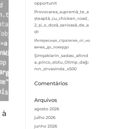
opportunit
Provocarea_supremă_te_a
șteaptă_cu_chicken_road_
2_și_o_doză_serioasă_de_a
dr
Интересная_стратегия_от_но
вичка_до_покердо
Şimşəklərin_sədası_altınd
a_pinco_slotu_Olimp_dağı
nın_zirvəsində_x500
Comentários
Arquivos
agosto 2026
 à
julho 2026
junho 2026