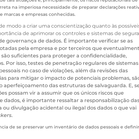
rreta na imperiosa necessidade de preparar declarações reati
 de marcas e empresas conhecidas.
 de modo a criar uma conscientização quanto às possívei
ortância de aprimorar os controles e sistemas de segur
de governança de dados. É importante verificar se as
dotadas pela empresa e por terceiros que eventualmen
são suficientes para proteger a confidencialidade,
s. Por isso, testes de penetração regulares de sistemas
pessoais no caso de violações, além da revisões das
ias para mitigar o impacto de potenciais problemas, sã
ao aperfeiçoamento das estruturas de salvaguarda. E, s
s possam vir a assumir que os únicos riscos que
 dados, é importante ressaltar a responsabilização da
 ou divulgação acidental ou ilegal dos dados o que vai
kers
.
ância de se preservar um inventário de dados pessoais e definir