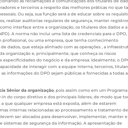
cionando as reclamações e comunicações dos titulares de dad
radores e terceiros a respeito das melhores práticas no que t
soais. Ou seja, sua função será a de educar sobre os requisit
s, realizar auditorias regulares de segurança, manter registro
como interface entre a organização, os titulares dos dados e a
PD). A norma não inclui uma lista de credenciais para o DPO,
 profissional, ou uma empresa, que tenha conhecimento
o de dados, que esteja alinhado com as operações , a infraestru
da organização e, principalmente, que conheça os riscos
 as especificidades do negócio e da empresa. Idealmente, o D
pacidade de interagir com a equipe interna, terceiros, titular
ue as informações do DPO sejam públicas e fornecidas a todas a
ncia Sênior da organização
, pois assim como em um Programa
-in
do corpo diretivo e dos principais líderes, de modo que t
 a que qualquer empresa está exposta, além de estarem
normas internas relacionadas ao processamento e tratamento d
s devem ser alocados para desenvolver, implementar, manter e
s e sistemas de segurança da informação. A apresentação de