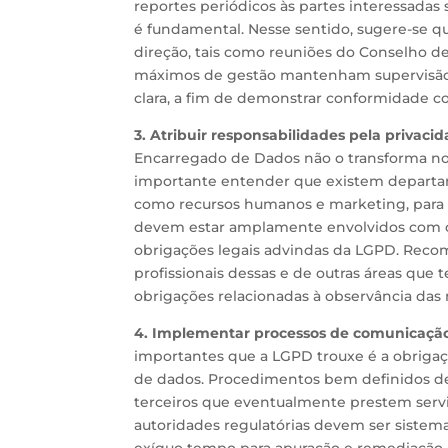
reportes periódicos às partes interessadas
é fundamental. Nesse sentido, sugere-se q
direção, tais como reuniões do Conselho de
máximos de gestão mantenham supervisão s
clara, a fim de demonstrar conformidade c
3. Atribuir responsabilidades pela privac
Encarregado de Dados não o transforma no
importante entender que existem departam
como recursos humanos e marketing, para ci
devem estar amplamente envolvidos com o 
obrigações legais advindas da LGPD. Recom
profissionais dessas e de outras áreas que
obrigações relacionadas à observância das 
4. Implementar processos de comunicação 
importantes que a LGPD trouxe é a obrigaç
de dados. Procedimentos bem definidos de
terceiros que eventualmente prestem servi
autoridades regulatórias devem ser sistem
exíguo tempo para apuração e remediação de