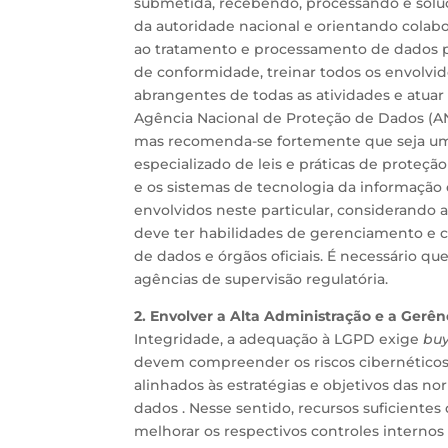
submetida, recebendo, processando e solu
da autoridade nacional e orientando colabo
ao tratamento e processamento de dados pes
de conformidade, treinar todos os envolvido
abrangentes de todas as atividades e atuar 
Agência Nacional de Proteção de Dados (AN
mas recomenda-se fortemente que seja um
especializado de leis e práticas de proteçã
e os sistemas de tecnologia da informação 
envolvidos neste particular, considerando
deve ter habilidades de gerenciamento e ca
de dados e órgãos oficiais. É necessário q
agências de supervisão regulatória.
2. Envolver a Alta Administração e a Gerê
Integridade, a adequação à LGPD exige
buy
devem compreender os riscos cibernéticos
alinhados às estratégias e objetivos das 
dados . Nesse sentido, recursos suficiente
melhorar os respectivos controles interno