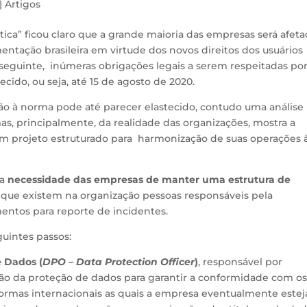
|
Artigos
ica” ficou claro que a grande maioria das empresas será afeta
entação brasileira em virtude dos novos direitos dos usuários
onseguinte, inúmeras obrigações legais a serem respeitadas po
cido, ou seja, até 15 de agosto de 2020.
ação à norma pode até parecer elastecido, contudo uma análise
as, principalmente, da realidade das organizações, mostra a
m projeto estruturado para harmonização de suas operações 
 a
necessidade das empresas de manter uma estrutura de
 de que existem na organização pessoas responsáveis pela
entos para reporte de incidentes.
guintes passos:
 Dados (
DPO – Data Protection Officer
)
, responsável por
ção da proteção de dados para garantir a conformidade com o
normas internacionais as quais a empresa eventualmente estej