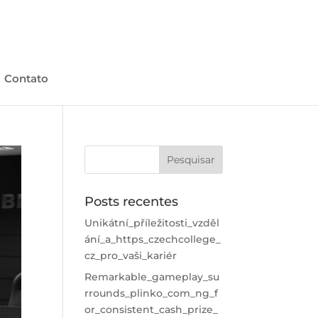
Contato
Posts recentes
Unikátní_příležitosti_vzděl
ání_a_https_czechcollege_
cz_pro_vaši_kariér
Remarkable_gameplay_su
rrounds_plinko_com_ng_f
or_consistent_cash_prize_