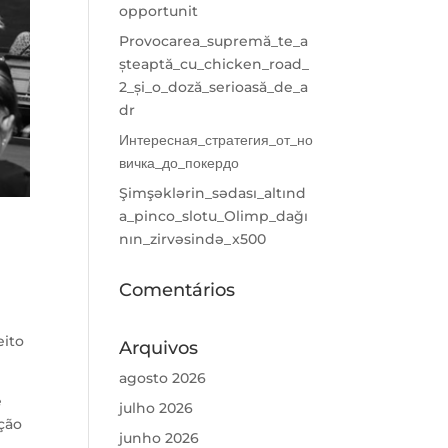
opportunit
Provocarea_supremă_te_a
șteaptă_cu_chicken_road_
2_și_o_doză_serioasă_de_a
dr
Интересная_стратегия_от_но
вичка_до_покердо
Şimşəklərin_sədası_altınd
a_pinco_slotu_Olimp_dağı
nın_zirvəsində_x500
Comentários
eito
Arquivos
agosto 2026
e
julho 2026
eção
junho 2026